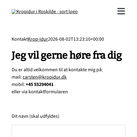
Skip
to
Togg
content
Navi
Behandlinger
Kontakt
Krop-idur
2026-08-02T13:23:10+00:00
Onlinebookin
Jeg vil gerne høre fra dig
Du er altid velkommen til at kontakte mig på:
Referencer
mail:
carsten@kropidur.dk
mobil:
+45 55294041
Om mig
eller via kontaktformularen
Kontakt
Dit navn (skal udfyldes)