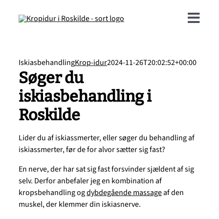
Skip
to
Togg
content
Navi
Behandlinger
Iskiasbehandling
Krop-idur
2024-11-26T20:02:52+00:00
Søger du
Onlinebookin
iskiasbehandling i
Roskilde
Referencer
Lider du af iskiassmerter, eller søger du behandling af
Om mig
iskiassmerter, før de for alvor sætter sig fast?
En nerve, der har sat sig fast forsvinder sjældent af sig
Kontakt
selv. Derfor anbefaler jeg en kombination af
kropsbehandling og
dybdegående massage
af den
muskel, der klemmer din iskiasnerve.